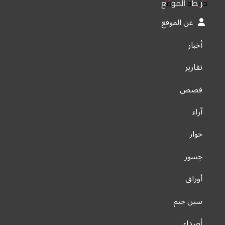
خريطة الموقع
عن الموقع
أخبار
تقارير
قصص
آراء
حوار
جسور
أوراق
سين جيم
أصداء