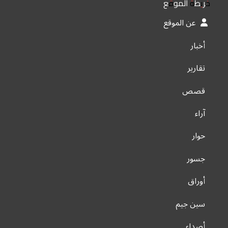
خريطة الموقع
عن الموقع
أخبار
تقارير
قصص
آراء
حوار
جسور
أوراق
سين جيم
أصداء