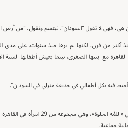
هي، فهي لا تقول "السودان". تبتسم وتقول، "من أرض الت
اهرة مع ابنتها الصغرى، بينما يعيش أطفالها الستة ال
 أحيط فيه بكل أطفالي في حديقة منزلي في السودان".
فاطمة هي أقدم عضو في «اللمَّة الحلوة»، وه
الية جماعية.