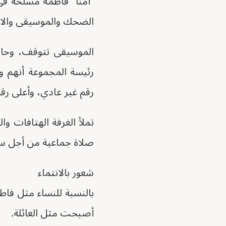
"أمنا" فاطمة مشلخة في
الضحك والموسيقى والاحت
الموسيقى تتوقف، وحان 
رقم غير عادي، وأعلى رقم شهدته CARE Egypt من
تملأ الغرفة الهتافات وا
صلاة جماعية من أجل سلا
شعور بالانتماء
بالنسبة للنساء مثل فاط
أصبحت مثل العائلة.