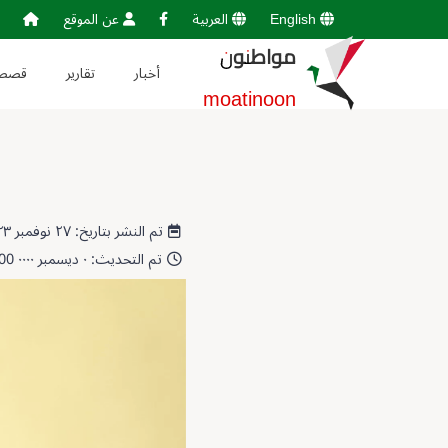
English
العربية
عن الموقع
مواطنون
أخبار
تقارير
قصص
moatinoon
تم النشر بتاريخ: ٢٧ نوفمبر ٢٠٢٣ 07:30:28
تم التحديث: ٠ ديسمبر ٠٠٠٠ 00:00:00