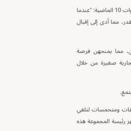
يقول مصطفى عبد اللطيف، المشرف الميداني في CARE Egypt على مدى السنوات 10 الماضية: "عندما
در، مما أدى إلى إقبال
ان، مما يمنحهن فرصة
ارية صغيرة من خلال
تمع.
 قلقات ومتحمسات لتلقي
هز رئيسة المجموعة هذه