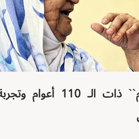
فاطمة، ``الأم`` ذات الـ 110