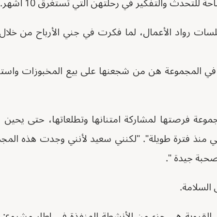
 للتحدث والتفكير في رحلتهن التي تستغرق 10 أشهر.
جلسات رواد الأعمال، لما فكرت في جني الأرباح من خلا
ء في المجموعة هن من شجعنها على بيع المخبوزات واس
وعة فرصتها لمشاركة امتنانها وتطلعاتها، حتى يحين دو
 منذ فترة طويلة". "لكنني سعيد لأنني وجدت هذه المجمو
صحبة جيدة ".
 السلامة.
 القروية هي جزء من الأنشطة المنفذة في إطار مشروع: س