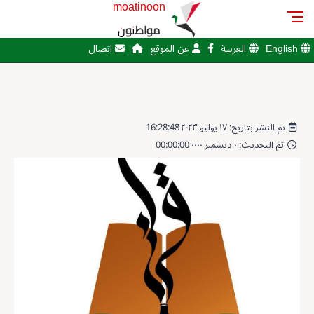
moatinoon
مواطنون
English
العربية
عن الموقع
اتصال
تم النشر بتاريخ: ١٧ يوليو ٢٠٢٣ 16:28:48
تم التحديث: ٠ ديسمبر ٠٠٠٠ 00:00:00