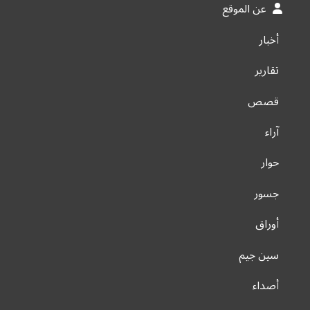
عن الموقع
أخبار
تقارير
قصص
آراء
حوار
جسور
أوراق
سين جيم
أصداء