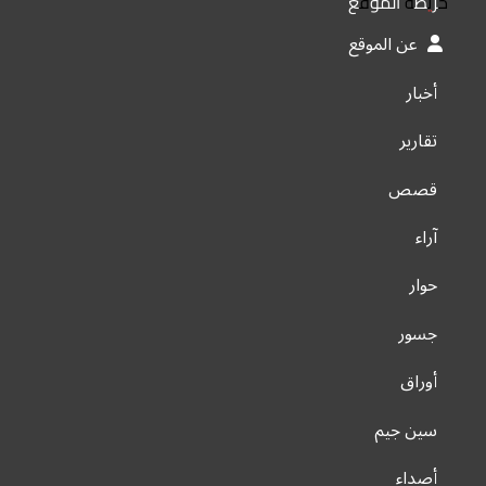
خريطة الموقع
عن الموقع
أخبار
تقارير
قصص
آراء
حوار
جسور
أوراق
سين جيم
أصداء