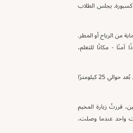
م كسبورة. يجلس الطلاب
ة من الرياح أو المطر.
منًا - مكانًا للتعلم،
كان الفصل الدراسي جزءًا من مخيم للاجئين السودانيين في منطقة تاجوراء، على بُعد حوالي 25 كيلومترًا
، قررتُ زيارة المخيم
صوت واحد عندما وصلت،