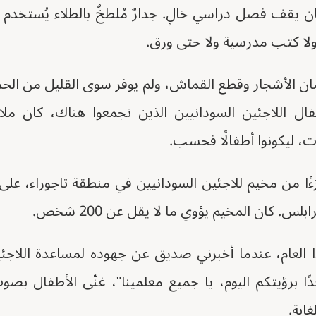
ان يقف فصل دراسي خالٍ. جدارٌ مُلطخٌ بالطلاء يُستخد
ولا كتب مدرسية ولا حتى ورق.
ان الأشجار وقطع القماش، ولم يوفر سوى القليل من الحماي
ل اللاجئين السودانيين الذين تجمعوا هناك، كان ملاذًا آ
ت، ليكونوا أطفالًا فحسب.
س. كان المخيم يؤوي ما لا يقل عن 200 شخص.
عام، عندما أخبرني صديق عن جهوده لمساعدة اللاجئين
ا برؤيتكم اليوم، يا جميع معلمينا"، غنّى الأطفال ب
ابة.