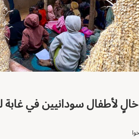
لٍ لأطفال سودانيين في غابة لي
وا