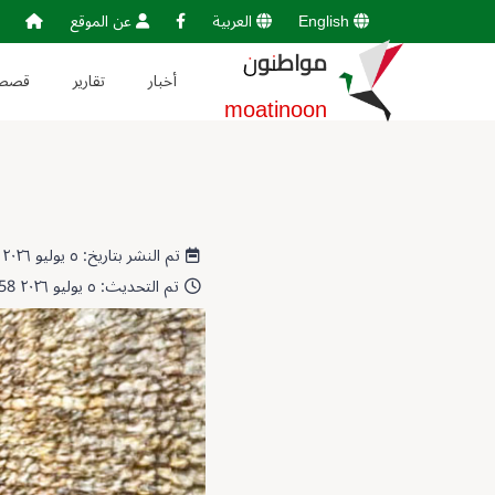
English
العربية
عن الموقع
مواطنون
أخبار
تقارير
قصص
moatinoon
تم النشر بتاريخ: ٥ يوليو ٢٠٢٦ 15:06:15
تم التحديث: ٥ يوليو ٢٠٢٦ 15:09:58