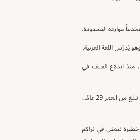
خدماً موارده المحدودة.
 يُدرّس اللغة العربية.
، منذ اندلاع العنف في
خارج الفصل الدراسي، استمرت معاناة أخرى. خرجت فاطمة جابر، أمٌّ لستة أطفال تبلغ من العمر 29 عامًا،
ة خطيرة تتمثل في تراكم