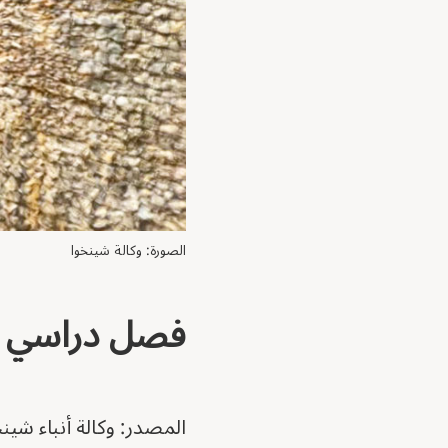
الصورة: وكالة شينخوا
فصل دراسي خا
المصدر: وكالة أنباء شينخ