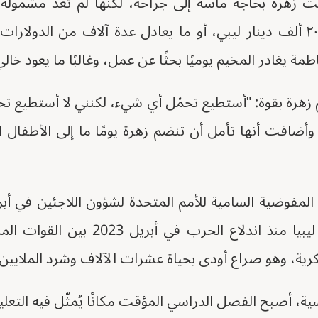
ت زهرة بحاجة ماسة إلى جراحة، لكنّها لم تعد مشمولة 
كانت تكلفتها - حوالي ٢٠ ألف دينار ليبي، أو ما يعادل عدة آلاف من الد
طمة يغادر المخيم يوميًا بحثًا عن عمل، وغالبًا ما يعود خال
رة بقوة: "أستطيع تحمّل أي شيء، لكنني لا أستطيع تحمّ
 وأضافت أنها تأمل أن تنضم زهرة يومًا ما إلى الأطفال 
ألف لاجئ سوداني إلى ليبيا منذ اندلاع ا
رية، وهو صراع أودى بحياة عشرات الآلاف وشرد الملايين
، أصبح الفصل الدراسي المؤقت مكانًا يُمثّل فيه التع