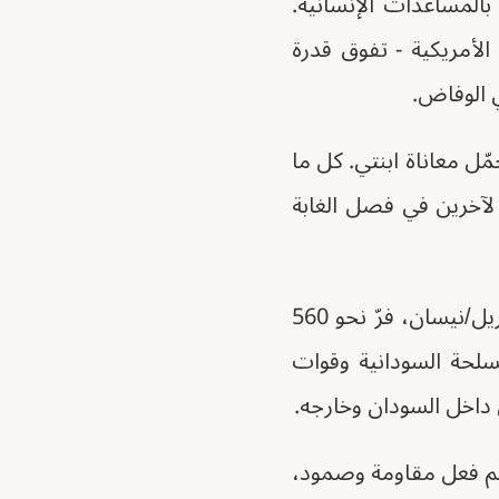
بالمساعدات الإنسانية.
ولارات الأمريكية - تفوق قدرة
ي الوفاض.
ل معاناة ابنتي. كل ما
الآخرين في فصل الغابة
بحسب تقرير صادر عن المفوضية السامية للأمم المتحدة لشؤون اللاجئين في أبريل/نيسان، فرّ نحو 560
لحرب في أبريل 2023 بين القوات المسلحة السودانية وقوات
 داخل السودان وخارجه.
ليم فعل مقاومة وصمود،