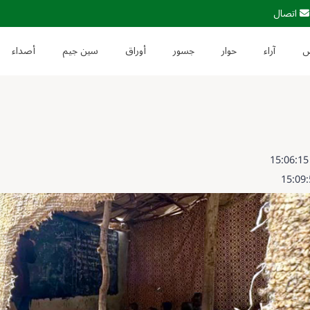
اتصال
آراء
حوار
جسور
أوراق
سين جيم
أصداء