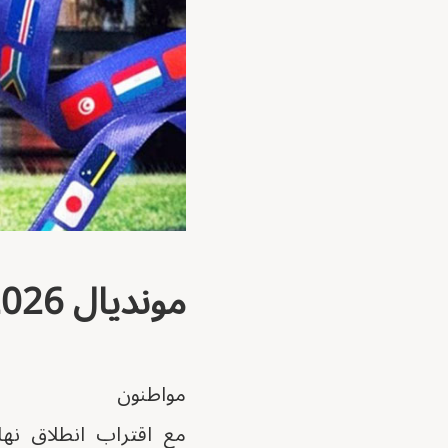
مونديال 2026 بين شغف كرة القدم وهواجس التسييس
مواطنون