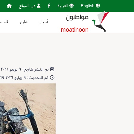
English
العربية
عن الموقع
مواطنون
أخبار
تقارير
قصص
moatinoon
تم النشر بتاريخ: ٩ يونيو ٢٠٢٦ 11:33:27
تم التحديث: ٩ يونيو ٢٠٢٦ 11:38:49