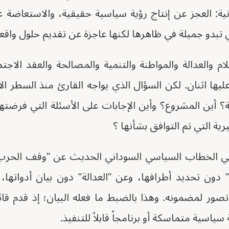
نية: العجز عن إنتاج رؤية سياسية حقيقية، والاستعاضة
ي تبدو جميلة في ظاهرها لكنها عاجزة عن تقديم حلول واقعية
م والعدالة والمواطنة والتنمية والمصالحة والعقد الاجت
ليها اثنان. لكن السؤال الذي يواجه القارئ منذ السطر ا
ة؟ أين المشروع؟ وأين الإجابات على الأسئلة التي فرضت
رية التي تم التوافق بشأنها ؟
 الخطاب السياسي السوداني الحديث عن "وقف الحرب"
 دون تحديد أطرافها، وعن "العدالة" دون بيان أدواتها،
صور لمضمونه. وهذا بالضبط ما فعله البيان؛ إذ قدم قا
سياسية متماسكة أو برنامجاً قابلاً للتنفيذ.