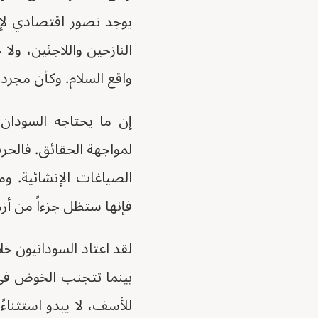
يوجد تصور اقتصادي لإعاد
النازحين واللاجئين، ول
واقع السلام. وكأن مجر
إن ما يحتاجه السودان 
لمواجهة الحقائق. فالحرب
الصياغات الإنشائية. وم
فإنها ستظل جزءاً من أزمة
لقد اعتاد السودانيون خل
بينما تتجنب الخوض في 
للأسف، لا يبدو استثناء