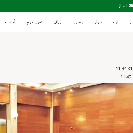
اتصال
آراء
حوار
جسور
أوراق
سين جيم
أصداء