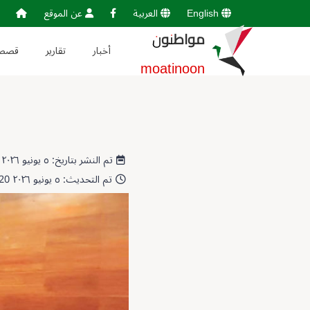
English
العربية
عن الموقع
مواطنون
أخبار
تقارير
قصص
moatinoon
تم النشر بتاريخ: ٥ يونيو ٢٠٢٦ 11:44:31
تم التحديث: ٥ يونيو ٢٠٢٦ 11:49:20