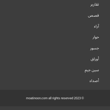
تقارير
قصص
آراء
حوار
جسور
أوراق
سين جيم
أصداء
© 2023 moatinoon.com all rights reserved