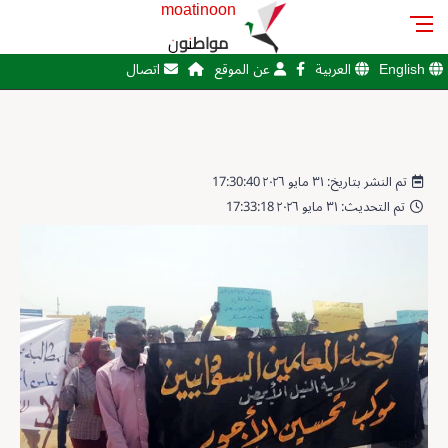
moatinoon
مواطنون
English
العربية
عن الموقع
اتصال
تم النشر بتاريخ: ٣١ مايو ٢٠٢٦ 17:30:40
تم التحديث: ٣١ مايو ٢٠٢٦ 17:33:18