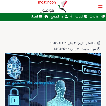
moatinoon
مواطنون
English
العربية
عن الموقع
اتصال
تم النشر بتاريخ: ٣٠ يناير ٢٠٢٦ 13:05:31
تم التحديث: ٣٠ يناير ٢٠٢٦ 14:24:56