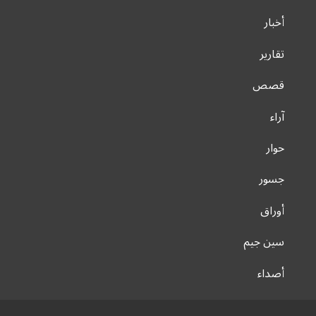
أخبار
تقارير
قصص
آراء
حوار
جسور
أوراق
سين جيم
أصداء