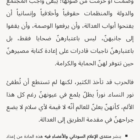
وُصمت أو حُرمت من صوتها؛ يبقى واجب المجتمع
والدولة والمنظمات حقوقياً وأخلاقياً وإنسانياً أن
يفتحوا أبواب العدالة، وأن يرفعوا الوصمة، وأن يقفوا
إلى جانبهنّ، ليس باعتبارهنّ ضحايا فقط، بل
باعتبارهنّ ناجيات قادرات على إعادة كتابة مصيرهنّ
حين تتوفر لهنّ الحماية والكرامة.
فالحرب قد تأخذ الكثير، لكنها لم تستطع أن تُطفئ
نور النساء. نوراً يظلّ يلمع في عيونهنّ رغم كل هذا
الألم، كأنهنّ يعلنّ للعالم أنّه لا قيمة لأي سلام لا يضع
جراحهنّ في مقدمة الطريق إلى العدالة.
ينشر
منتدى الإعلام السوداني والأعضاء فيه
هذه المادة من إعداد