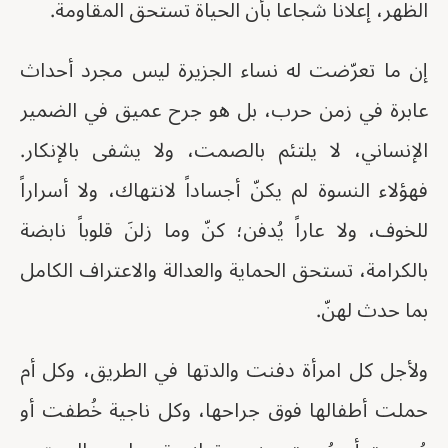
الظهر، إعلاناً شجاعاً بأن الحياة تستحق المقاومة.
إن ما تعرّضت له نساء الجزيرة ليس مجرد أحداث
عابرة في زمن حرب، بل هو جرح عميق في الضمير
الإنساني، لا يلتئم بالصمت، ولا يشفى بالإنكار.
فهؤلاء النسوة لم يكنّ أجساداً لانتهاك، ولا أسراراً
للخوف، ولا عاراً يُدفن؛ كنّ وما زلنَ قلوباً نابضة
بالكرامة، تستحق الحماية والعدالة والاعتراف الكامل
بما حدث لهنّ.
ولأجل كل امرأة دفنت والدتها في الطريق، وكل أم
حملت أطفالها فوق جراحها، وكل ناجية خُطفت أو