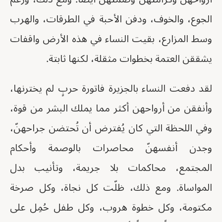
الجوع، والخوف، ودفن الأحبة في الطرقات، والهرب
وسط المزارع، بقيت النساء في هذه الأرض واقفات
يشققن العتمة بخطوات مثقلة، لكنها ثابتة.
لقد دفعت النساء بالجزيرة فاتورة حربٍ لم يخترنها،
وأنفقن من أرواحهن أكثر مما يملك البشر من قوة،
وفي اللحظة التي كان يُفترض أن تُحتضن جراحهنّ،
وجدن أنفسهنّ محاصرات بالوصمة وأحكام
المجتمع، محاكمات بلا جريمة، وتأنيب بدل
المواساة. ومع ذلك، ظلّت كل نجاة، وكل صرخة
مكتومة، وكل خطوة هروب، وكل طفل حُمِل على