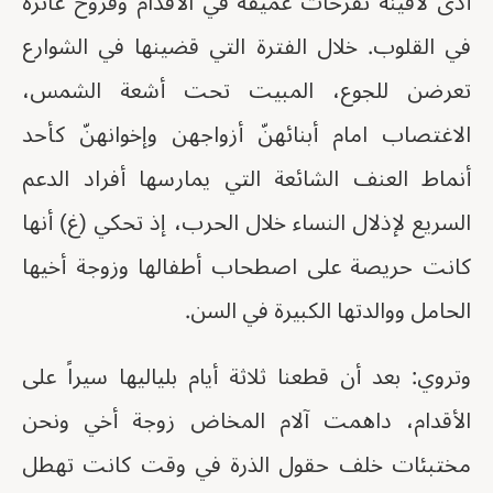
أذى لاقينه تقرحات عميقة في الأقدام وقروح غائرة
في القلوب. خلال الفترة التي قضينها في الشوارع
تعرضن للجوع، المبيت تحت أشعة الشمس،
الاغتصاب امام أبنائهنّ أزواجهن وإخوانهنّ كأحد
أنماط العنف الشائعة التي يمارسها أفراد الدعم
السريع لإذلال النساء خلال الحرب، إذ تحكي (غ) أنها
كانت حريصة على اصطحاب أطفالها وزوجة أخيها
الحامل ووالدتها الكبيرة في السن.
وتروي: بعد أن قطعنا ثلاثة أيام بلياليها سيراً على
الأقدام، داهمت آلام المخاض زوجة أخي ونحن
مختبئات خلف حقول الذرة في وقت كانت تهطل