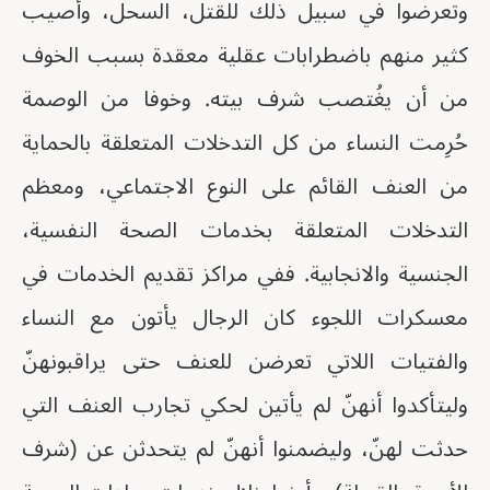
وتعرضوا في سبيل ذلك للقتل، السحل، وأُصيب
كثير منهم باضطرابات عقلية معقدة بسبب الخوف
من أن يغُتصب شرف بيته. وخوفا من الوصمة
حُرِمت النساء من كل التدخلات المتعلقة بالحماية
من العنف القائم على النوع الاجتماعي، ومعظم
التدخلات المتعلقة بخدمات الصحة النفسية،
الجنسية والانجابية. ففي مراكز تقديم الخدمات في
معسكرات اللجوء كان الرجال يأتون مع النساء
والفتيات اللاتي تعرضن للعنف حتى يراقبونهنّ
وليتأكدوا أنهنّ لم يأتين لحكي تجارب العنف التي
حدثت لهنّ، وليضمنوا أنهنّ لم يتحدثن عن (شرف