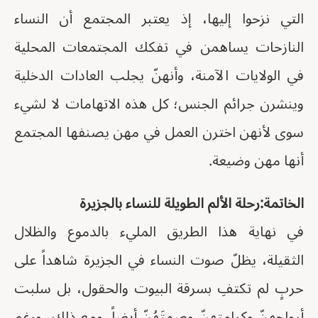
التي نزحوا إليها، إذ يعتبر المجتمع أن النساء
النازحات يساهمن في تفكك المجتمعات المحلية
في الولايات الآمنة، وأنهنّ يجلب العادات الدخلية
وينشرن جرائم الجنس؛ كل هذه الاتهامات لا لشيء
سوى لأنهن اخترن العمل في مهن يصنفها المجتمع
أنها مهن وضيعة.
الخاتمة:رحلة الألم الطويلة للنساء بالجزيرة
في نهاية هذا الطريق المليء بالدموع والظلال
الثقيلة، يظلّ صوت النساء في الجزيرة شاهداً على
حربٍ لم تكتفِ بسرقة البيوت والحقول، بل سلبت
أرواحهنّ وكرامتهنّ وصمتَهُنّ أيضاً. ومع ذلك، ورغم