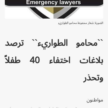
الصورة: شعار مجموعة محامو الطواريء
``محامو الطواريء`` ترصد
بلاغات اختفاء 40 طفلاً
وتحذر
مواطنون