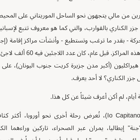
رين من مالي يتجهون نحو الساحل الموريتاني على المحي
جزر الكناري بالقوارب، والتي كما هو معروف تتبع لإسبان
حركة - بقدر ما ترغب وتستطيع - وأنشأت مراكز إقامة (إجب
 هيراكليون (أكبر مدن جزيرة كريت جنوب اليونان)، على 
زر الكناري؟ لا أحد يعرف.
يام، لم أكن أعرف شيئاً عن كل هذا.
في فيلم "أنا قبطان" (Io Capitano)، تُعرض رحلة أخرى نحو أورو
نة" إيطاليا، يمران عبر الصحراء، تاركين وراءهما ال