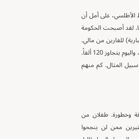
ط الأطلسي، على أمل أن
يا. لقد أصبحت الحكومة
ارية) للفارين من مالي.
صديقتي تعمل في أحد هذه المراكز. قبل عام، كان عدد اللاجئين فيه 60 ألف لاجئ، واليوم يتجاوز 120 ألفاً.
سبيل المثال. كم منهم
با، أكثر كثافة وخطورة. طفلان من
كثيرين ممن لن ينجحوا