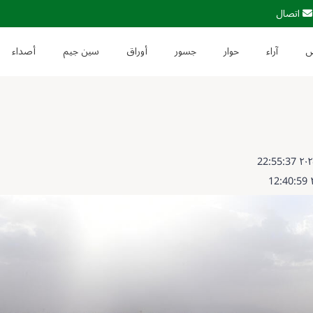
اتصال
آراء
حوار
جسور
أوراق
سين جيم
أصداء