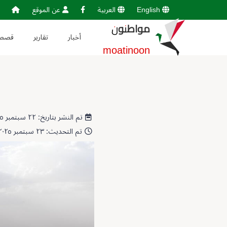
English
العربية
عن الموقع
مواطنون
أخبار
تقارير
قصص
moatinoon
تم النشر بتاريخ: ٢٢ سبتمبر ٢٠٢٥ 22:55:37
تم التحديث: ٢٣ سبتمبر ٢٠٢٥ 12:40:59