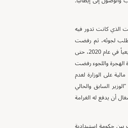
 والوصول إلى إيطاليا.
ت الذي كانت تدور فيه
 طلب لجوئه، ثم رفضت
دراسة طلب منحه وضع إقامة إنساني - بسبب إعاقته - وهي إمكانية ألغيت تشريعياً في عام 2020، حتى
رة الهجرة واللجوء رفضت
الية على الوزارة لعدم
"الوزير السابق والحالي
غال أن يدفع له الغرامة
 بين حكومة استبدادية