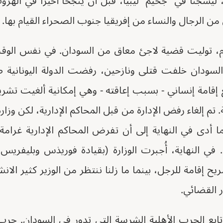
يُسجنا في "جحيم" ليبيا، قبل أن ينجحا أخيراً في الهروب
 من الرجال والنساء من إفريقيا جنوب الصحراء القيام بها.
وام، توليت قضية لاجئ معاق من السودان. في نفس الوق
لسودان خلفت قتلى ونازحين، رفضت الدولة اليونانية
. تم إلغاء رفض الإدارة من قبل المحاكم الإدارية، لكن وزا
 أدى في النهاية إلى أن تفرض المحاكم الإدارية غرامة م
. في النهاية، أُجبرت الوزارة (بقيادة فوريذس وبليفريس 
ح إقامة للرجل، بينما ما زلنا ننتظر من الوزير كثير الانش
ر القضائي.
تابع الحرب الأهلية الشرسة التي تدور في السودان. حرب