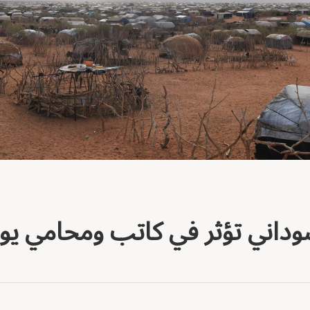
داني تؤثر في كاتب ومحامي يون