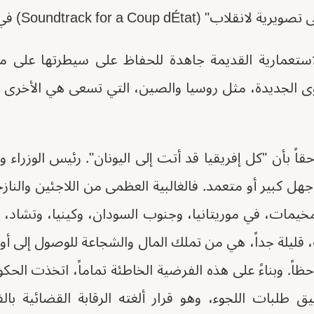
Soundtrack for a Coup d) في حالة الكونغو.
استعمارية القديمة جاهدة للحفاظ على سيطرتها على موا
ى الجديدة، مثل روسيا والصين، التي تسعى هي الأخرى -
 بأن "كل إفريقيا قد أتت إلى اليونان". رئيس الوزراء و
جهل كبير أو متعمد. فالغالبية العظمى من اللاجئين والنا
مخيمات، في موريتانيا، وجنوب السودان، وكينيا، وتشاد،
لة، قليلة جداً، هي من تملك المال والشجاعة للوصول إلى أور
 حظاً. وبناءً على هذه الفرضية الخاطئة تماماً، اتخذت الحك
طلبات اللجوء، وهو قرار ألغته الرقابة القضائية با