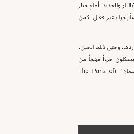
نار والحديد" أمام خيار
اً إجراء غير فعال، كمن
ردها. وحتى ذلك الحين،
شكلون جزءاً مهماً من
طبقتها العاملة الجديدة، كما أظهر لنا الفيلم المؤثر لهذا العام "باريس سليمان" (The Paris of