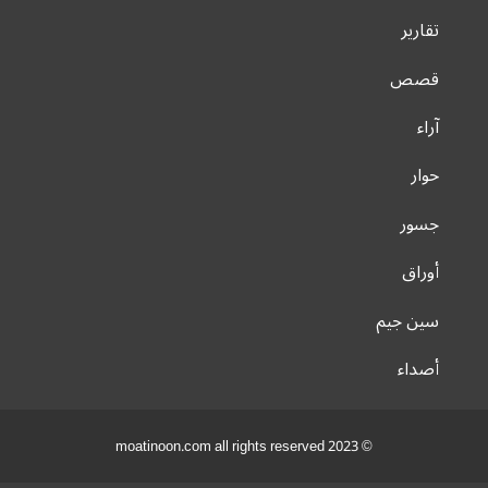
تقارير
قصص
آراء
حوار
جسور
أوراق
سين جيم
أصداء
© 2023 moatinoon.com all rights reserved