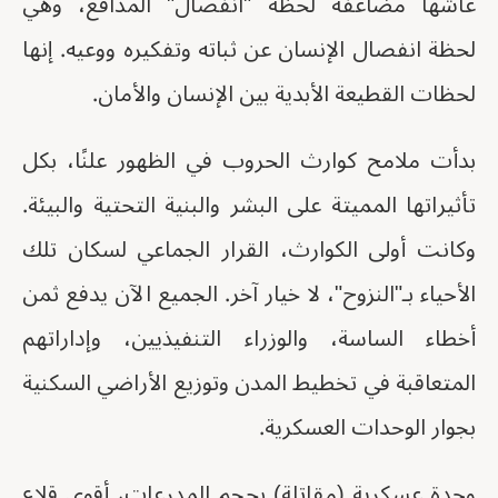
عاشها مضاعفةً لحظة "انفصال" المدافع، وهي
لحظة انفصال الإنسان عن ثباته وتفكيره ووعيه. إنها
لحظات القطيعة الأبدية بين الإنسان والأمان.
بدأت ملامح كوارث الحروب في الظهور علنًا، بكل
تأثيراتها المميتة على البشر والبنية التحتية والبيئة.
وكانت أولى الكوارث، القرار الجماعي لسكان تلك
الأحياء بـ"النزوح"، لا خيار آخر. الجميع الآن يدفع ثمن
أخطاء الساسة، والوزراء التنفيذيين، وإداراتهم
المتعاقبة في تخطيط المدن وتوزيع الأراضي السكنية
بجوار الوحدات العسكرية.
وحدة عسكرية (مقاتلة) بحجم المدرعات، أقوى قلاع