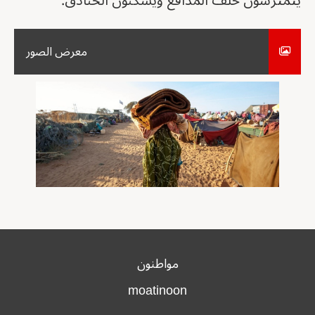
يتمترسون خلف المدافع ويسكنون الخنادق.
معرض الصور
مواطنون
moatinoon