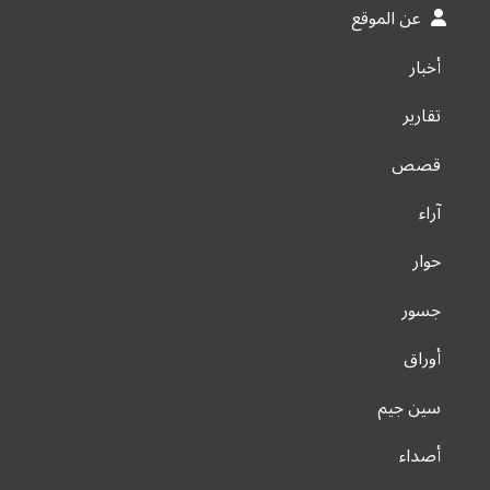
عن الموقع
أخبار
تقارير
قصص
آراء
حوار
جسور
أوراق
سين جيم
أصداء