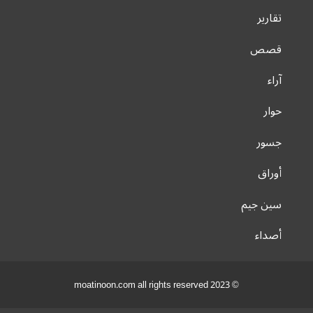
تقارير
قصص
آراء
حوار
جسور
أوراق
سين جيم
أصداء
© 2023 moatinoon.com all rights reserved