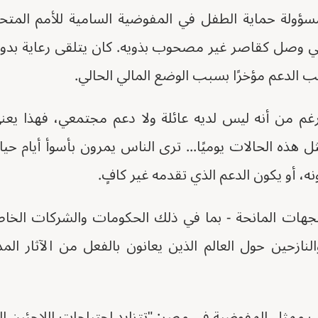
ة حماية الطفل في المفوضية السامية للأمم المتحد
وصل كقاصر غير مصحوب بذويه. كان يتلقى رعاية بدوام ك
الدعم مؤخرًا بسبب الوضع المالي الحالي.
غم من أنه ليس لديه عائلة ولا دعم مجتمعي، فهذا يعن
ذه الحالات يوميًا... ترى الناس يمرون بأسوأ أيام حيات
، أو يكون الدعم الذي تقدمه غير كافٍ.
جهات المانحة - بما في ذلك الحكومات والشركات الخاصة 
النازحين حول العالم الذين يعانون بالفعل من الآثار ال
ب ممثل المفوضية في مصر: "تتزايد احتياجات اللاجئين الف