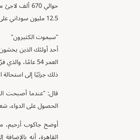
حوالي 670 ألف
12.5 مليون سوداني على ترك ديارهم، بما في ذلك أكثر من 3.7 مليون لاجئ فروا إلى دول أخرى.
"سيموت الكثيرون"
أحد أولئك الذين يخشون
العمر 54 عامًا، 
ذلك جزئيًا إلى استحالة
قال: "عندما أصبحت ال
الحصول على الدواء، شعر
أوضح جاكوب أرحيم، مس
القاهرة، أنه بالإضافة 