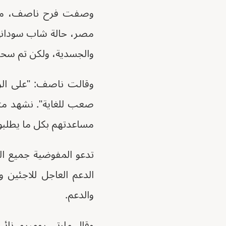
وصفت فرح ناصف، مسؤول
مصر، حالة شاب سوداني 
والجسدية، ولكن تم سحب 
وقالت ناصف: "على الر
صعب للغاية". نشهد مثل ه
مساعدتهم بكل ما يطلبونه
تدعو المفوضية جميع ال
الدعم العاجل للاجئين و
والدعم.
وقال مارتي روميرو، نائ