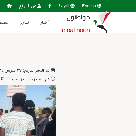
English
العربية
عن الموقع
مواطنون
أخبار
تقارير
قصص
moatinoon
تم النشر بتاريخ: ٢٧ مارس ٢٠٢٥ 10:34:37
تم التحديث: ٠ ديسمبر ٠٠٠٠ 00:00:00