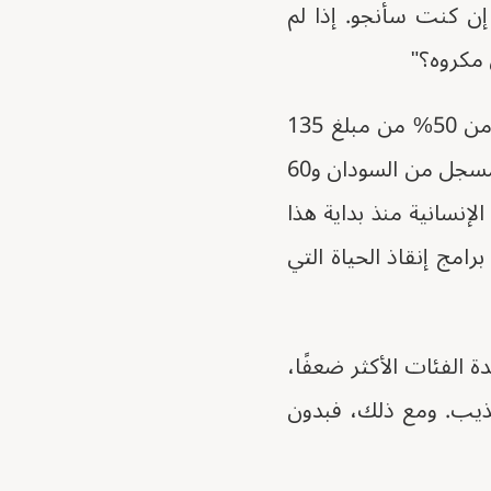
إن كنت سأنجو. إذا لم
مكروه؟"
في العام الماضي، تلقت المفوضية السامية للأمم المتحدة لشؤون اللاجئين أقل من 50% من مبلغ 135
مليون دولار أمريكي الذي تحتاجه لمساعدة أكثر من 939 ألف لاجئ وطالب لجوء مسجل من السودان و60
إنسانية منذ بداية هذا
امج إنقاذ الحياة التي
ة الفئات الأكثر ضعفًا،
عذيب. ومع ذلك، فبدون