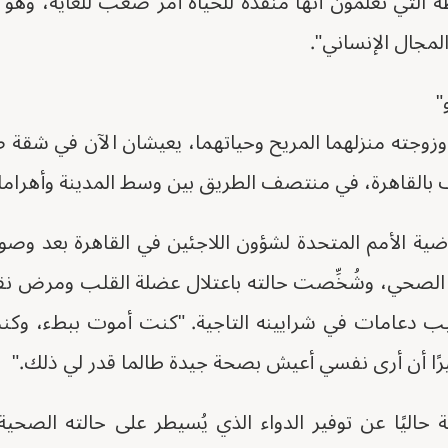
طة التي تعلمون أنها منقذة للحياة أمر صعب للغاية، و
مجال الإنساني".
"
 وزوجته منزلهما المريح وحياتهما، يعيشان الآن في شقة
بالقاهرة، في منتصف الطريق بين وسط المدينة وأهرامات
ة الأمم المتحدة لشؤون اللاجئين في القاهرة بعد وصوله
ا الصحي، وشُخِّصت حالته باعتلال عضلة القلب ومرض ن
يب دعامات في شرايينه التاجية. "كنت أموت ببطء، وكن
ًا أن أرى نفسي أعيش بصحة جيدة طالما قدر لي ذلك."
حاليًا عن توفير الدواء الذي يُسيطر على حالته الصحي