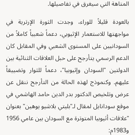
المتاهة التي سيغرق في تفاصيلها.
بالعودة قليلاً للوراء، وجدت الثورة الإرترية في
مواجهتها للاستعمار الإثيوبي، دعماً شعبياً كاملاً من
السودانيين على المستوى الشعبي وفي المقابل كان
الدعم الرسمي يتأرجح على حبل العلاقات الثنائية بين
الدولتين "السودان وإثيوبيا"، دعماً للثوار وتضييقاً
عليهم. وكنموذج لهذه الحالة من التأرجح ننقل عن
عرض وتلخيص الدكتور بدر الدين حامد الهاشمي في
موقع سودانايل لمقال لـ"بليتي بلاشيو يوهين" بعنوان
"علاقات أثيوبيا المتوترة مع السودان بين عامي 1956
و1983م: