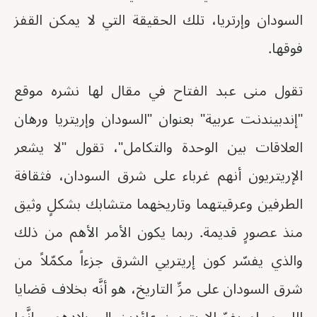
السودان وإرتريا، تلك الحقيقة التي لا يمكن القفز
فوقها.
تقول منى عبد الفتاح في مقال لها نشره موقع
"إندبيندنت عربية" بعنوان "السودان وإريتريا ورهان
العلاقات بين الوحدة والتكامل"، تقول "لا يشعر
الإريتريون أنهم غرباء على شرق السودان، فثقافة
الطرفين وعرقيتهما وتاريخهما متشابك بشكلٍ وثيق
منذ عصورٍ قديمة. ربما يكون الأمر الأهم من ذلك
والذي يفسّر كون إريتريي الشرق جزءاً مكمّلاً من
شرق السودان على مرِّ التاريخ، هو أنَّه بخلاف قضايا