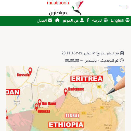
moatinoon
مواطنون
English
العربية
عن الموقع
اتصال
تم النشر بتاريخ: ١٧ يوليو ٢٠٢٤ 23:11:16
تم التحديث: ٠ ديسمبر ٠٠٠٠ 00:00:00