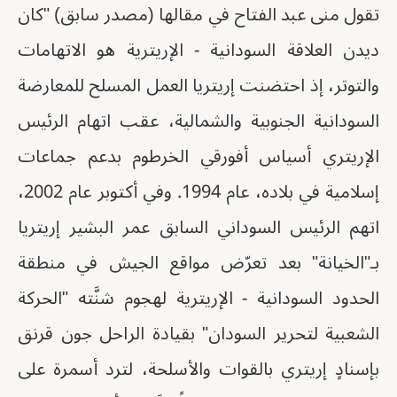
تقول منى عبد الفتاح في مقالها (مصدر سابق) "كان
ديدن العلاقة السودانية - الإريترية هو الاتهامات
والتوتر، إذ احتضنت إريتريا العمل المسلح للمعارضة
السودانية الجنوبية والشمالية، عقب اتهام الرئيس
الإريتري أسياس أفورقي الخرطوم بدعم جماعات
إسلامية في بلاده، عام 1994. وفي أكتوبر عام 2002،
اتهم الرئيس السوداني السابق عمر البشير إريتريا
بـ"الخيانة" بعد تعرّض مواقع الجيش في منطقة
الحدود السودانية - الإريترية لهجوم شنَّته "الحركة
الشعبية لتحرير السودان" بقيادة الراحل جون قرنق
بإسنادٍ إريتري بالقوات والأسلحة، لترد أسمرة على