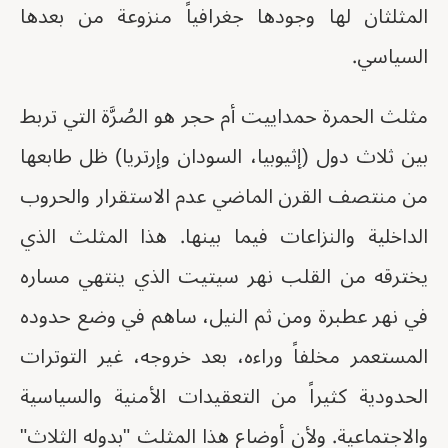
المثلثان لها وجودها جغرافياً منزوعة من بعدها
السياسي.
مثلث الحمرة حمداييت أم حجر هو الصُرَّة التي تربط
بين ثلاث دول (إثيوبيا، السودان وإرتريا) ظل طابعها
من منتصف القرن الماضي عدم الاستقرار والحروب
الداخلية والنزاعات فيما بينها. هذا المثلث الذي
يخترقه من القلب نهر سيتيت الذي ينتهي مساره
في نهر عطبرة ومن ثم النيل، ساهم في وضع حدوده
المستعمر مخلفاً وراءه، بعد خروجه، غير التوترات
الحدودية كثيراً من التعقيدات الأمنية والسياسية
والاجتماعية. ولأن أوضاع هذا المثلث "بدوله الثلاث"