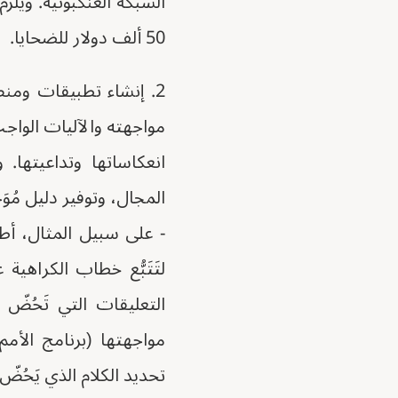
الشبكة العنكبوتية. ويل
50 ألف دولار للضحايا.
2. إنشاء تطبيقات ومن
مواجهته والآليات الواج
انعكاساتها وتداعيتها
المجال، وتوفير دليل مُو
- على سبيل المثال، أ
لتَتَبُّع خطاب الكراه
التعليقات التي تَحُض
تحديد الكلام الذي يَحُض