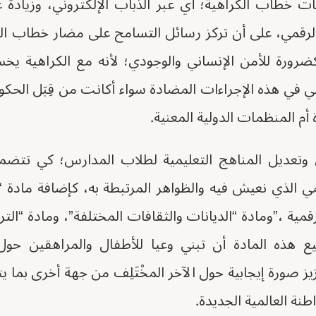
عات خطاب الكراهية؛ أي عبر الذباب الإلكتروني، وزيادة 
لرقمي، على أن تركز رسائل التسامح على مضار خطاب الكر
 كضرورة للأمن الإنساني والوجودي؛ لأنه مع الكراهية ي
 في هذه الإجراءات المضادة سواء أكانت من قِبَل الحكو
 أم المنظمات الدولية المعنية.
قمي وتعديل المناهج التعليمية لطلاب المدارس؛ كي تتضم
ي الذي نعيش فيه والظواهر المرتبطة به، كإضافة مادة “ال
رقمية ،”ومادة “الديانات والثقافات المختلفة”، ومادة “الت
تطيع هذه المادة أن تبني وعيا للأطفال والمراهقين حول
ز صورة إيجابية حول الآخر المخْتَلِف من جهة أخرى بما 
نة العالمية الجديدة.