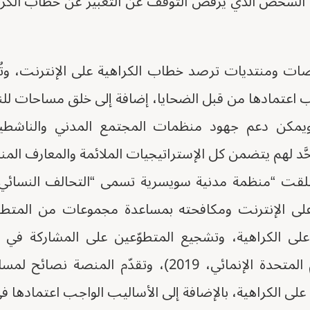
زم الشخص الذي يرفض التوقف عن التعبير عن خطاب الكرا
صات ومنتديات ترصد خطاب الكراهية على الإنترنت، وتُقَ
ب اعتمادها من قبل الضحايا، إضافة إلى خلق مساحات لل
. ويمكن دعم جهود منظمات المجتمع المدني والناشط
َحَّد لهم يتضمن كل الإستراتيجيات الملائمة والمعارف المن
طلقت “منظمة مدنية سويسرية تسمى “التحالف النسائي
ية على الإنترنت ومكافحته بمساعدة مجموعات من المتط
ّ على الكراهية، وتشجيع المتطوّعين على المشاركة في
مواجهتها (برنامج الأمم المتحدة الإنمائي، 2019)، وتقد
ّ على الكراهية، بالإضافة إلى الأساليب الواجب اعتمادها