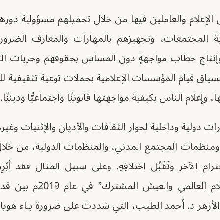
ل الإعلام والعاملين فيها من خلال تحميلهم مسؤولية دورهم
 المجتمعات، وتجهيزهم بالمهارات والمعارف الضرو
وإنتاج خطاب مواجهةٍ دون المساس بحقوقهم وحريات التعب
ياق قيام المؤسسات الإعلامية بحملات توعية تثقيفية لل
وإعلام الناس بكيفية مواجهتها قانونيًّا واجتماعيًّا ودينيًّا.
رات دولية وداخلية لحوار الثقافات والأديان والإثنيات وغير
 ومنظمات المجتمع المدني، والمنظمات الدولية، من خلال 
ام الآخر وتَقَبُّل اختلافِهِ. وعلى سبيل المثال فقد أبْر
الإنسانية من أجل السلام الع
زهر د. أحمد الطيب، التي شددت على ضرورة بناء هويا