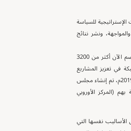
 الإستراتيجية للسياسة
والمواجهة، ونشر نتائج
- على سبيل المثال، “أطلقت المفوضيةُ شبكةَ التوعية بالتطرف (RAN)، التي تضم الآن أكثر من 3200
كة في تعزيز المشاريع
التجريبية وأفضل الممارسات عبر الحدود ونشر نتائج الأبحاث الجديدة. وفي عام 2019م، تم إنشاء مجلس
هم (المركز الأوروبي
 الأساليب نفسها التي