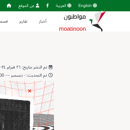
English
العربية
عن الموقع
مواطنون
أخبار
تقارير
قصص
moatinoon
تم النشر بتاريخ: ٢٦ فبراير ٢٠٢٤ 13:05:51
تم التحديث: ٠ ديسمبر ٠٠٠٠ 00:00:00