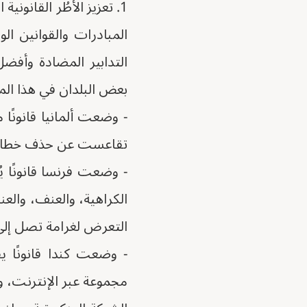
1. تعزيز الأُطُر القانو
المبادرات والقوانين ال
التدابير المضادة وأفض
بعض البلدان في هذا الم
تقاعست عن حذف خطابات
- وضعت فرنسا قانونًا ي
التعرض لغرامة تصل إلى 25,1 مليون يور
- وضعت كندا قانونًا ي
مجموعة عبر الإنترنت، و