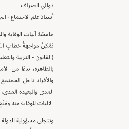
دوللي الصراف
أستاذ علم الاجتماع - الجا
خامسًا: آليات الوقاية وا
يُمْكِنُ مواجهةُ خطابِ 
(القانون - التربية والت
بالظاهرة، بدءًا من الأ
والأفراد داخل المجتمع
المدى والبعيدة المدى،
الآليات للوقاية منه ومَنْع
وتتجلى مسؤولية الدولة 