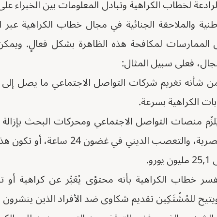
نية الرادعة لخطاب الكراهية وتبادل المعلومات بين الخبراء 
وطنية والملاحقة الجنائية في مجال خطاب الكراهية عبر ا
ل الممارسات لمكافحة هذه الظاهرة بشكل فعالٍ. ويمك
جال، فعلى سبيل المثال:
 الكراهية بسرعة.
ُلزْم منصات التواصل الاجتماعي ومحركات البحث بإزالة 
الكراهية، والعنف، والعنصرية، والتعصب الد
و.
فسر خطاب الكراهية بأنه محتوًى يُعَبِّر عن كراهية 
يتيح للمُشْتَكِين تقديم شكاوى ضد الأفراد الذين ينشرون