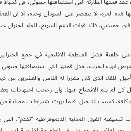
 عقد قمتها الطارئة التي استضافتها جيبوتي، في كمبالا 
ا هذه المرة، لا يتقصر على السودان وحده، الا ان ال
و، حميدتي، قائد قوات الدعم السريع، للقاء الجنرال عبدا
 ،على خلفية فشل المنظمة الاقليمية في جمع الجنرال
لغرض انهاء الحرب، خلال قمتها التي استضافتها جيبوتي
تأجيل اللقاء الذي كان مقررا له الثامن والعشرين من د
 كن لم يتم الافصاح عنها. وان رجحت اجتهادات بعض
 كافة، كسبب للتاجيل، فيما برزت اشتراطات مضادة من ا
تنسيقية القوى المدنية الديموقراطية "تقدم"، التي يتز
،بعد لقائها مع حميدتي في العاصمة الاثيوبية اديس ابا