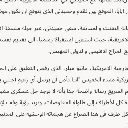
 ابابا، الموقع بين تقدم وحميدتي الذي يتوقع ان يكون موض
نة التعنت والممانعة، سعى حميدتي، عبر جولة منسقة اقلي
ريقية، حيث استقبل استقبالا رسميا، الى تقديم نفسه ف
لمزاج الاقليمي والدولي المهيمن.
رجية الامريكية، ماثيو ميلر، الذي رفض التعليق على ا
امريكية مساء الخميس "اننا نأمل أن يرسل أي زعيم أجنب
م السريع رسالة واضحة جدا بأنه لا يوجد حل عسكري مقب
 كل الأطراف إلى طاولة المفاوضات. ونريد رؤية وقف لإطلاق
 كل طرف في هذا الصراع عن هجماته الوحشية على المدنيي