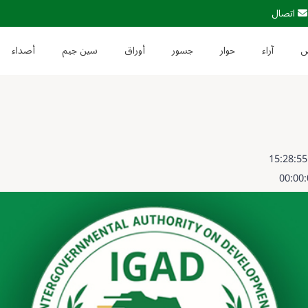
اتصال
آراء
حوار
جسور
أوراق
سين جيم
أصداء