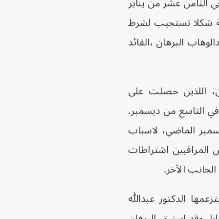
في الثامن عشر من يناير
قمة شكلا تستجيب لشرط
لوهاب البرهان ،القائد
ين، اللذين حصلت على
 في التاسع من ديسمبر.
يسمبر الماضي، لاسباب
 المراقبين اشتراطات
لجانب الآخر.
عمها الدكتور عبدالله
با. وقد استبق البرهان