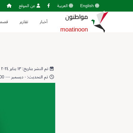
English
العربية
عن الموقع
مواطنون
أخبار
تقارير
قصص
moatinoon
تم النشر بتاريخ: ١٣ يناير ٢٠٢٤ 15:28:55
تم التحديث: ٠ ديسمبر ٠٠٠٠ 00:00:00