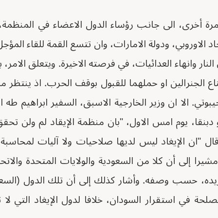
مرة أخرى، الى جانب رؤساء الدول الاعضاء في المنظمة، 
حاد الاوروبي، ودولة الامارات، وان تتسع القمة للقاء المؤج
النار وانهاء العدائيات، في فرصته الاخيرة. ويتعلق الامر
ناع الجنرالين او حملهما للقبول بوقف الحرب. اذ ينتظر 
وتي. الا ان وزير الخارجية الاسبق، السفير ابراهيم طه
دبنقا، يوم امس الاول، "بان منظمة الإيقاد لم ولن ت
ال "ان الإيغاد ليس لديها صلاحيات ولا آليات لمحاسبة 
شيرا إلى أن كلا من السعودية والولايات المتحدة والاتح
يده، حسب وصفه. وأشار كذلك إلى أن تلك الدول (السعود
 مصلحة في استقرار السودان، خلافا لدول الإيغاد التي لا