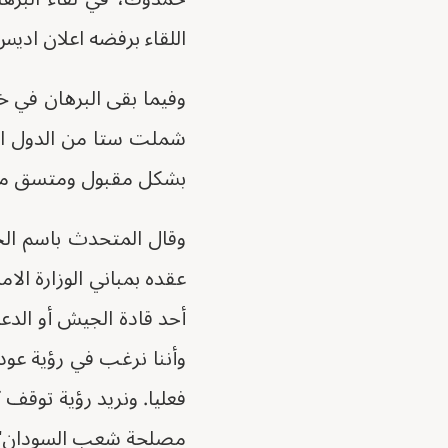
اللقاء برفضه اعلان اديس
وفيما بقى البرهان في خا
شملت ستا من الدول الاف
بشكل مقبول ومتسق مع ا
وقال المتحدث باسم الخا
عقده بمباني الوزارة ال
أحد قادة الجيش أو الدع
وأننا نرغب في رؤية عودة
فعليا. ونريد رؤية توقف
مصلحة شعب السودان".