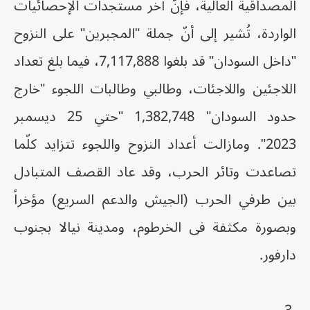
المصداقية العالية، فإنّ آخر مستجدات الإحصائيات
الواردة، تُشير إلى أنّ جملة "المجبرين" على النزوح
"داخل السودان" قد بلغوا 7,117,888، فيما بلغ تعداد
اللاجئين واللاجئات، وطالبي وطالبات اللجوء "خارج
حدود السودان" 1,382,748 "حتي 25 ديسمبر
2023". ومازالت أعداد النزوح واللجوء تتزايد كلّما
تصاعدت وتائر الحرب، وقد عاد القصف المتبادل
بين طرفي الحرب (الجيش والدعم السريع) مؤخراً
وبصورة مكثفة فى الخرطوم، ومدينة نيالا بجنوب
دارفور.