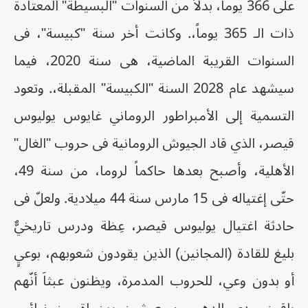
على 366 يوماً، بدلاً من السنوات "البسيطة" المعتادة
ذات الـ 365 يوماً،. وكانت أخر سنة "كبيسة"، فى
السنوات القريبة الماضية، هى سنة 2020، فيما
سيشهد عام 2028 السنة "الكبيسة" المقبلة،. وتعود
التسمية إلى الأمبراطور الروماني غايوس يوليوس
قيصر، الذي قاد الجيوش الرومانية فى حروب "الغال"
الأهلية، وأصبح بعدها حاكماً لروما، من سنة 49،
حتّى إغتياله فى 15 مارس سنة 44 ميلادية. ولعلّ فى
حادثة اغتيال يوليوس قيصر، عِظة ودرس تاريخيٌّ
بليغ للقادة (المجانين) الذين يقودون شعوبهم، بوعيٍ
أو بدون وعي، للحروب المدمرة، ويظنون عبثاَ أنّهم