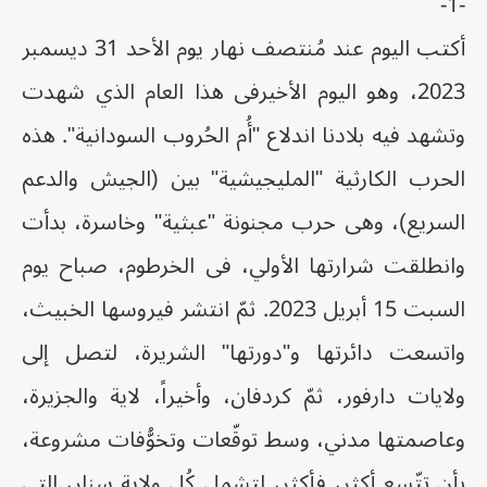
-1-
أكتب اليوم عند مُنتصف نهار يوم الأحد 31 ديسمبر
2023، وهو اليوم الأخيرفى هذا العام الذي شهدت
وتشهد فيه بلادنا اندلاع "أُم الحُروب السودانية". هذه
الحرب الكارثية "المليجيشية" بين (الجيش والدعم
السريع)، وهى حرب مجنونة "عبثية" وخاسرة، بدأت
وانطلقت شرارتها الأولي، فى الخرطوم، صباح يوم
السبت 15 أبريل 2023. ثمّ انتشر فيروسها الخبيث،
واتسعت دائرتها و"دورتها" الشريرة، لتصل إلى
ولايات دارفور، ثمّ كردفان، وأخيراً، لاية والجزيرة،
وعاصمتها مدني، وسط توقّعات وتخوُّفات مشروعة،
بأن تتّسع أكثر، فأكثر، لتشمل كُل ولاية سنار، التي