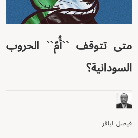
متى تتوقف ``أُمّ`` الحروب
السودانية؟
فيصل الباقر