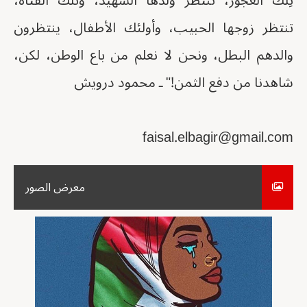
تِلك العجوز، تنتظر ولدها الشهيد، وتلك الفتاة،
تنتظر زوجها الحبيب، وأولئك الأطفال، ينتظرون
والدهم البطل، ونحن لا نعلم من باع الوطن، لكن،
شاهدنا من دفع الثمن!" ـ محمود درويش
faisal.elbagir@gmail.com
معرض الصور