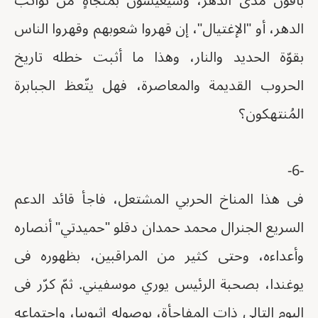
باقون مدى الدهر، وسيعيشون بمنجاةٍ من نوائب
الدهر، أو "الإغتيال"، إن قهروا شعوبهم وقهروا الناس
بقوّة الحديد والنار، وهذا ما أثبت خطله تاريخ
الحروب القديمة والمعاصرة، فهل يتّعظ الجبابرة
المُنتهكون؟
-6-
فى هذا المناخ الحربي المشتعل، فاجأ قائد الدعم
السريع الجنرال محمد حمدان دقلو "حميدتي" أنصاره
وأعداءه، وحتى كثير من المراقبين، بظهوره فى
يوغندا، بصحبة الرئيس يوري موسفيني. ثمّ كرّر فى
اليوم التالي ذات المفاجأة، بوصوله إثيوبيا، وإجتماعه