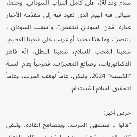
سلام وعدالة)، على كامل التراب السوداني. وحتماً،
سيأتي فيه اليوم الذى تعود فيه إلى مقدّمة الأخبار
عبارة "مُدن السودان تنتفض"، و"شعب السودان ،
ينتصر"، وما هذا بجديد أو غريب على شعبنا العظيم،
شعبنا المُحب للسلام، شعبنا البطل، إنّه قاهر
الدكتاتوريات، وصانع المعجزات. فمرحباً بعام السنة
"الكبيسة" 2024، وليكن، عاماً لوقف الحرب، وعاماً
لتحقيق السلام المُستدام.
جرس أخير:
"قالوا .. ستنتهي الحرب.. ويتصافح القادة، وتبقي