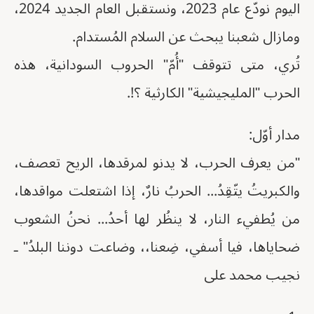
اليوم نودّع عام 2023، ونستقبل العام الجديد 2024،
ومازال شعبنا يبحث عن السلام المُستدام.
تُري، متى تتوقف "أُمّ" الحروب السودانية، هذه
الحرب "المليجيشية" الكارثية ؟!.
مدار أوّل:
"من يعرف الحرب، لا يدنو لمرقدها، الريح تعصف،
والكبريتُ يتّقِدُ... الحربُ نارٌ، إذا اشتعلت مواقدها،
من يُطفيء النار، لا ينظُر لها أحدُ... نحنُ الشعوب
ضحاياها، فيا أسفي، ضِعنا،، وضاعت دوننا البلدُ" ـ
نجيب محمد على