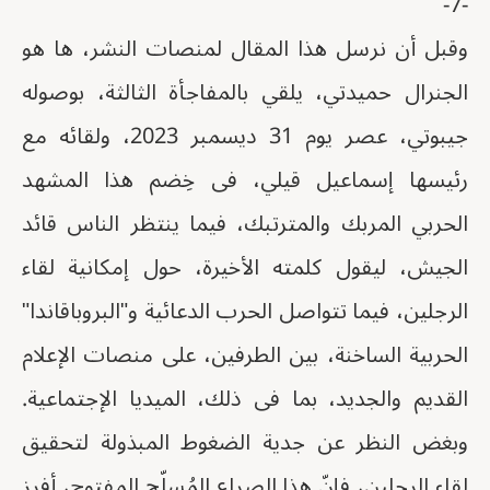
-7-
وقبل أن نرسل هذا المقال لمنصات النشر، ها هو
الجنرال حميدتي، يلقي بالمفاجأة الثالثة، بوصوله
جيبوتي، عصر يوم 31 ديسمبر 2023، ولقائه مع
رئيسها إسماعيل قيلي، فى خِضم هذا المشهد
الحربي المربك والمترتبك، فيما ينتظر الناس قائد
الجيش، ليقول كلمته الأخيرة، حول إمكانية لقاء
الرجلين، فيما تتواصل الحرب الدعائية و"البروباقاندا"
الحربية الساخنة، بين الطرفين، على منصات الإعلام
القديم والجديد، بما فى ذلك، الميديا الإجتماعية.
وبغض النظر عن جدية الضغوط المبذولة لتحقيق
لقاء الرجلين، فإنّ هذا الصراع المُسلّح المفتوح، أفرز