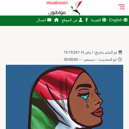
moatinoon
مواطنون
English
العربية
عن الموقع
اتصال
تم النشر بتاريخ: ١ يناير ٢٠٢٤ 15:19:24
تم التحديث: ٠ ديسمبر ٠٠٠٠ 00:00:00