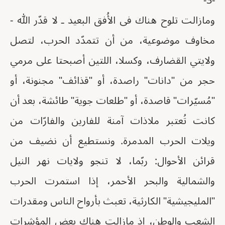
-3-
ومازالت تلوح هناك فى الأُفق البعيد ـ لا قدّر الله -
مخاوف موضوعية، من أن تتمدّد الحرب، لتصل
ولايتي القضارف، وكسلا، اللتين أصبحتا على مرمي
حجر من "دانات" راصدة، أو "قذائف" مجنونة، أو
"مُسيّرات" قاصدة، أو "طلعات جوية" طائشة، بعد أن
كانت تُعتبر ملاذات آمنة للفارين والفارّات من
ويلات الحرب المدمرة. ونستطيع أن نضيف من
قرائن الأحوال: ربّما، لا تنجو ولايات نهر النيل
والشمالية والبحر الأحمر، إذا استمرت الحرب
"المليجيشية" الكارثية، تعبث بأرواح الناس ومقدرات
الشعب والوطن، إذ مازالت هناك بعض المؤشرات