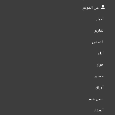
عن الموقع
أخبار
تقارير
قصص
آراء
حوار
جسور
أوراق
سين جيم
أصداء