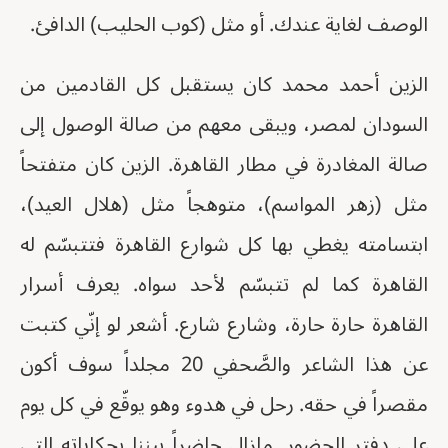
الوصف لغاية عندك. أو مثل (كوب الحليب) الدافئ.
الزين أحمد محمد كان يستقبل كل القادمين من
السودان لمصر، ويبقى معهم من صالة الوصول إلى
صالة المغادرة في مطار القاهرة. الزين كان متفتحاً
مثل (زهر المواسم)، متوهجاً مثل (هلال العيد)،
ابتسامته يغطي بها كل شوارع القاهرة فتتبسّم له
القاهرة كما لم تتبسّم لأحد سواه. يعرف أسرار
القاهرة حارة حارة، وشارع شارع. أشعر لو إنّي كتبت
عن هذا الشاعر والصَّحفي 20 مجلداً سوف أكون
مقصراً في حقه. رحل في هدوء وهو يوقّع في كل يوم
على دفتر الحضور. مازال حاضراً بيننا بحكاياته التي