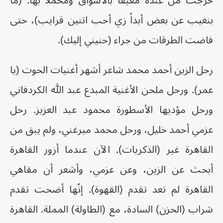
خرجت من عنده معبقاً بالأشواق ومحملاً بها. (ما
بنغيب عن بعض أبداً زي أحب اتنين قرايب)، حتى
فاضت الطرقات من جراء (حنيني إليك).
رحل الزين أحمد محمد شاعر أشهر أغنيات الحوت (يا
عمر). ورحل ملحن الأغنية المبدع عبد الله الكردفاني
ورحل مؤديها الأسطورة محمود عبد العزيز. رحل
عزمي أحمد خليل، ورحل محمد ميرغني، ولم يبق من
القاهرة غير (الذكريات). الآن عندما أزور القاهرة
أبحث عن الزين، وعن عزمي، وأشعر أن مقاهي
القاهرة لم تعد تقدم (القهوة). إنّها أضحت تقدم
شراب (الحزن) السادة، مع (الطاولة) المملة. القاهرة