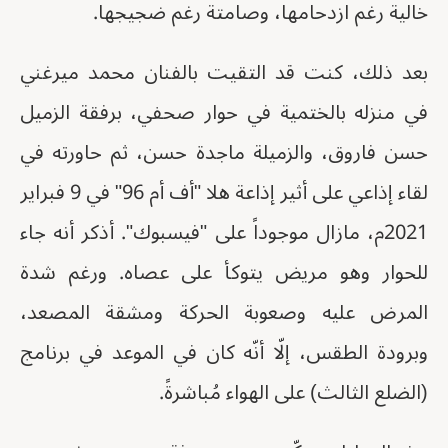
خالية رغم ازدحامها، وصامتة رغم ضجيجها.
بعد ذلك، كنت قد التقيت بالفنان محمد ميرغني
في منزله بالختمية في حوار صحفي، برفقة الزميل
حسن فاروق، والزميلة ماجدة حسن، ثم حاورته في
لقاء إذاعي على أثير إذاعة هلا "أف أم 96" في 9 فبراير
2021م، مازال موجوداً على "فيسبوك". أذكر أنه جاء
للحوار وهو مريض يتوكأ على عصاه. ورغم شدة
المرض عليه وصعوبة الحركة ومشقة المصعد،
وبرودة الطقس، إلّا أنّه كان في الموعد في برنامج
(الضلع الثالث) على الهواء مُباشرةً.