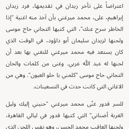
اعتراضاً على تأخر زيدان في تقديمها، فرد زيدان
إبراهيم، على، محمد ميرغني بأن آخذ منه اغنية "إذا
الخاطر سرح عنك"، التي كتبها التجاني حاج موسى
ولحنها لزيدان سليمان أبو داؤود، في الوقت الذي
كان يستعد فيه محمد ميرغني للتغني بها بعد أن
لحنها له عبد الله عربي. وغنى من كلمات والحان
التجاني حاج موسى "كلمني يا حلو العيون". وهي من
الاغاني التي كانت حدث في التسعينات.
للسر قدور غنّى محمد ميرغني "حنيني إليك وليل
الغربة أضناني" التي كتبها قدور في ليالي القاهرة،
ولحنها العاقب محمد الحسن، وهو نفس اللحن الذي