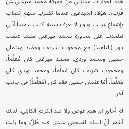
هذه الحوارات مكّنتني من معرفة محمد ميرغني عن
قُرب،. هؤلاء المبدعون عندما تقترب منهم تُصاب
بإشعاع غريب ودوار لا تعرف سببه. كنت سعيداً أنّني
تتلمذت على محاورة محمد ميرغني مثلما عشت
دور (التلميذ) مع محجوب شريف وحمّيد وعثمان
حسين ومحمد وردي. محمد ميرغني كان مُعلِّماً،
ومحجوب شريف كان مُعلِّماً، ومحمد وردي كان
مُعلِّماً. أمّا عثمان حسين فقد كان (مُعلِّماً) في جانب
آخر.
لم أحاور إبراهيم عوض ولا عبد الكريم الكابلي، لذلك
أشعر أنّ البناء الصّحفي عندي فيه خَللٌ. وما زلت