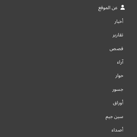
عن الموقع
أخبار
تقارير
قصص
آراء
حوار
جسور
أوراق
سين جيم
أصداء